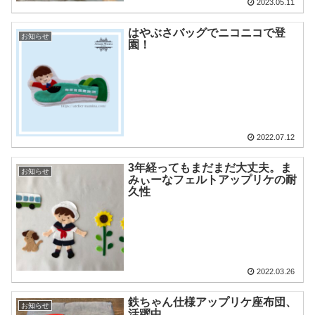
2023.05.11
はやぶさバッグでニコニコで登
お知らせ
園！
2022.07.12
3年経ってもまだまだ大丈夫。ま
お知らせ
みぃーなフェルトアップリケの耐
久性
2022.03.26
鉄ちゃん仕様アップリケ座布団、
お知らせ
活躍中。