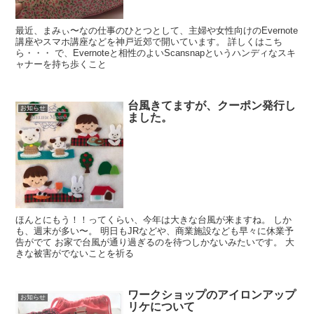
最近、まみぃ〜なの仕事のひとつとして、主婦や女性向けのEvernote
講座やスマホ講座などを神戸近郊で開いています。 詳しくはこち
ら・・・ で、Evernoteと相性のよいScansnapというハンディなスキ
ャナーを持ち歩くこと
台風きてますが、クーポン発行し
お知らせ
ました。
ほんとにもう！！ってくらい、今年は大きな台風が来ますね。 しか
も、週末が多い〜。 明日もJRなどや、商業施設なども早々に休業予
告がでて お家で台風が通り過ぎるのを待つしかないみたいです。 大
きな被害がでないことを祈る
ワークショップのアイロンアップ
お知らせ
リケについて