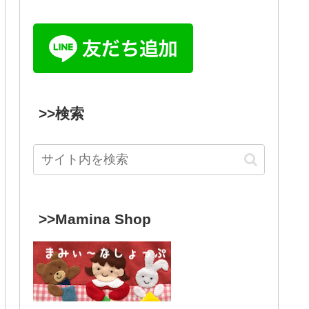
>>検索
>>Mamina Shop