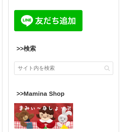
>>検索
>>Mamina Shop