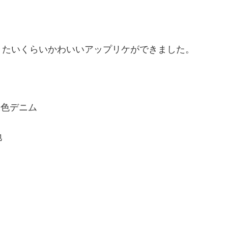
きたいくらいかわいいアップリケができました。
水色デニム
地