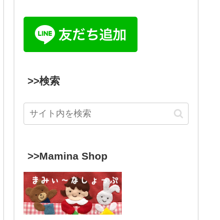
>>検索
>>Mamina Shop