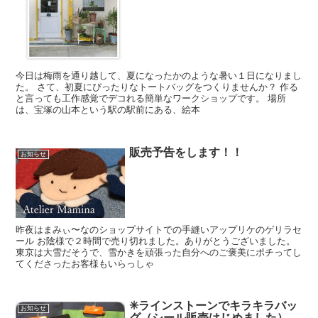
今日は梅雨を通り越して、夏になったかのような暑い１日になりまし
た。 さて、初夏にぴったりなトートバッグをつくりませんか？ 作る
と言っても工作感覚でデコれる簡単なワークショップです。 場所
は、宝塚の山本という駅の駅前にある、絵本
販売予告をします！！
お知らせ
昨夜はまみぃ〜なのショップサイトでの手縫いアップリケのゲリラセ
ール お陰様で２時間で売り切れました。ありがとうございました。
東京は大雪だそうで、雪かきを頑張った自分へのご褒美にポチってし
てくださったお客様もいらっしゃ
✳︎ラインストーンでキラキラバッ
お知らせ
グ（シール販売はじめました）