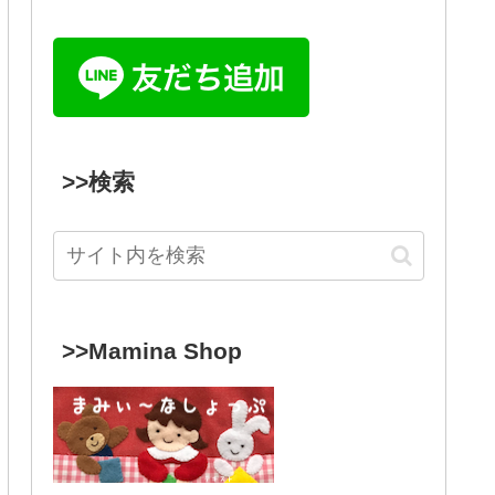
>>検索
>>Mamina Shop