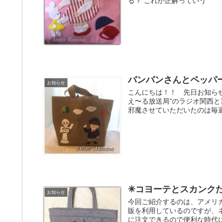
る？ これが正解っていう
バンバンさんとペッパ
お知らせ
こんにちは！！ 先日お知ら
え〜る放送局”のラジオ関西
邪魔させていただいたのは毎
✳︎コヨーテとスカンク
お知らせ
今回ご紹介するのは、アメリ
販を利用しているのですが、
に注文できるので便利な時代