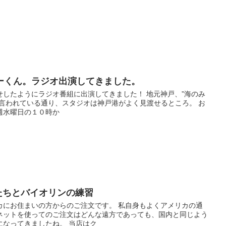
ーくん。ラジオ出演してきました。
せしたようにラジオ番組に出演してきました！ 地元神戸、”海のみ
と言われている通り、スタジオは神戸港がよく見渡せるところ。 お
週水曜日の１０時か
たちとバイオリンの練習
カにお住まいの方からのご注文です。 私自身もよくアメリカの通
ネットを使ってのご注文はどんな遠方であっても、国内と同じよう
になってきましたね。 当店はク